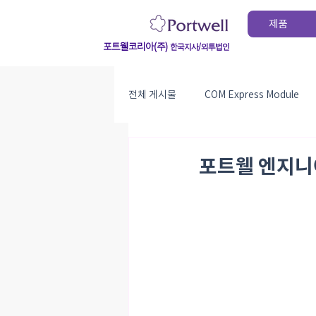
제품
포트웰코리아(주)
한국지사/외투법인
전체 게시물
COM Express Module
PICMG 1.3 SBC
exhibition
포트웰 엔지니어링
company_news
success_sto