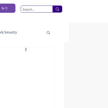
뉴스
rk Sesurity
bition
newproduct