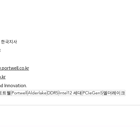
웰 한국지사
3
.portwell.co.kr
.kr
 Innovation.
포트웰
Portwell
Alderlake
DDR5
Intel12 세대
PCIeGen5
엘더레이크