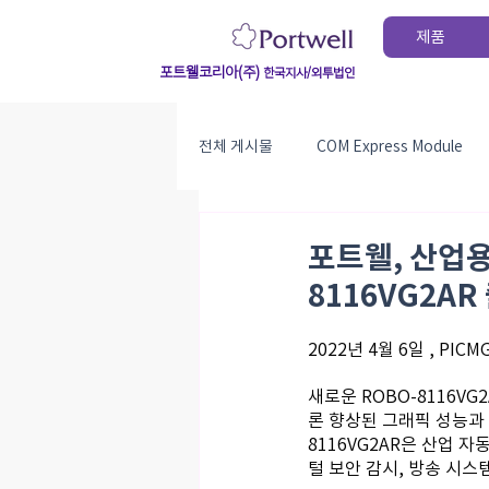
제품
포트웰코리아(주)
한국지사/외투법인
전체 게시물
COM Express Module
PICMG 1.3 SBC
exhibition
포트웰, 산업용 보
8116VG2AR 
company_news
success_sto
2022년 4월 6일 , PICMG
새로운 ROBO-8116V
론 향상된 그래픽 성능과
8116VG2AR은 산업 
털 보안 감시, 방송 시스