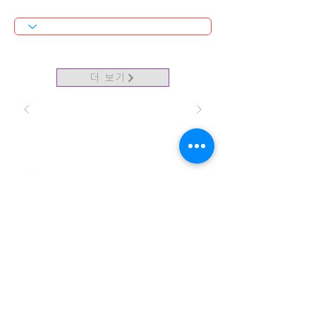
더 보기
포트웰코리아(주) 한국지사/외투법인
서울특별시 금천구 가산디지털1로 5 대륭테크노타운 20차 1709호
(우: 08594)
#1709, Daeryung Techno Town 20th, 5, Gasan-digital 1-ro, Geumcheon-gu,
Seoul, 08594, Korea
링크드인
인스타그램
페이스북
유튜브
블로그
T :
+82-2-2225-0008
, F:
+82-2-2225-0009
, E:
sales@portwell.co.kr