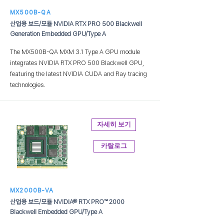
MX500B-QA
산업용 보드/모듈 NVIDIA RTX PRO 500 Blackwell
Generation Embedded GPU/Type A
The MX500B-QA MXM 3.1 Type A GPU module
integrates NVIDIA RTX PRO 500 Blackwell GPU,
featuring the latest NVIDIA CUDA and Ray tracing
technologies.
자세히 보기
카탈로그
MX2000B-VA
산업용 보드/모듈 NVIDIA® RTX PRO™ 2000
Blackwell Embedded GPU/Type A