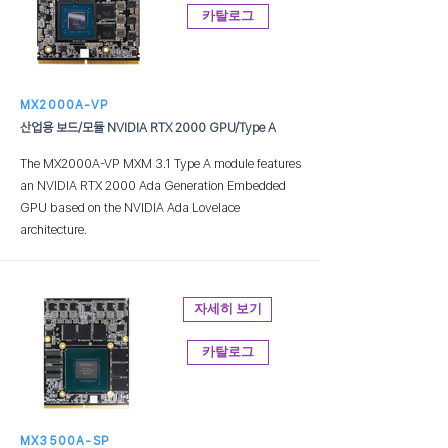
카탈로그
MX2000A-VP
산업용 보드/모듈 NVIDIA RTX 2000 GPU/Type A
The MX2000A-VP MXM 3.1 Type A module features
an NVIDIA RTX 2000 Ada Generation Embedded
GPU based on the NVIDIA Ada Lovelace
architecture.
자세히 보기
카탈로그
MX3500A-SP