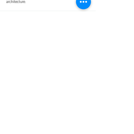
architecture.
자세히 보기
카탈로그
M3A500-PP
산업용 보드/모듈 NVIDIA RTX A500 Embedded
GPU/Type A
M3A500-PP features advanced NVIDIA RTX™ A500
GPU with NVIDIA Ampere Architecture in the MXM
3.1 Type A
자세히 보기