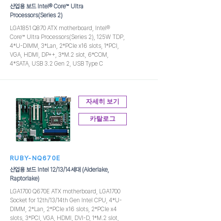
산업용 보드 Intel® Core™ Ultra
Processors(Series 2)
LGA1851 Q870 ATX motherboard, Intel®
Core™ Ultra Processors(Series 2), 125W TDP,
4*U-DIMM, 3*Lan, 2*PCIe x16 slots, 1*PCI,
VGA, HDMI, DP++, 3*M.2 slot, 6*COM,
4*SATA, USB 3.2 Gen 2, USB Type C
자세히 보기
카탈로그
RUBY-NQ670E
산업용 보드 Intel 12/13/14세대 (Alderlake,
Raptorlake)
LGA1700 Q670E ATX motherboard, LGA1700
Socket for 12th/13/14th Gen Intel CPU, 4*U-
DIMM, 2*Lan, 2*PCIe x16 slots, 2*PCIe x4
slots, 3*PCI, VGA, HDMI, DVI-D, 1*M.2 slot,