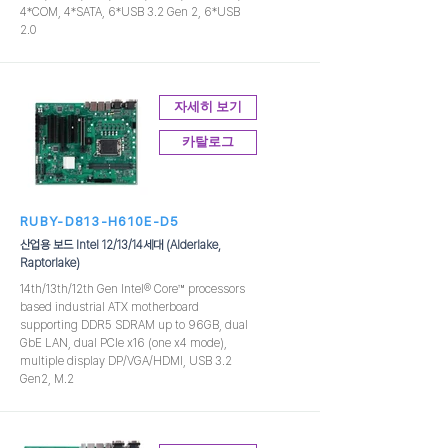
4*COM, 4*SATA, 6*USB 3.2 Gen 2, 6*USB
2.0
자세히 보기
카탈로그
RUBY-D813-H610E-D5
산업용 보드 Intel 12/13/14세대 (Alderlake,
Raptorlake)
14th/13th/12th Gen Intel® Core™ processors
based industrial ATX motherboard
supporting DDR5 SDRAM up to 96GB, dual
GbE LAN, dual PCIe x16 (one x4 mode),
multiple display DP/VGA/HDMI, USB 3.2
Gen2, M.2