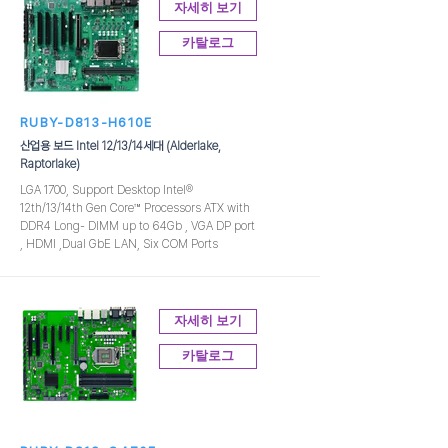
자세히 보기
카탈로그
RUBY-D813-H610E
산업용 보드 Intel 12/13/14세대 (Alderlake,
Raptorlake)
LGA 1700, Support Desktop Intel®
12th/13/14th Gen Core™ Processors ATX with
DDR4 Long- DIMM up to 64Gb , VGA DP port
, HDMI ,Dual GbE LAN, Six COM Ports
자세히 보기
카탈로그