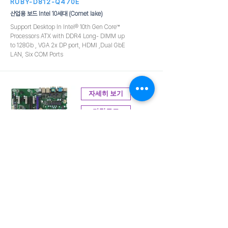
RUBY-D812-Q470E
산업용 보드 Intel 10세대 (Comet lake)
Support Desktop In Intel® 10th Gen Core™
Processors ATX with DDR4 Long- DIMM up
to 128Gb , VGA 2x DP port, HDMI ,Dual GbE
LAN, Six COM Ports
자세히 보기
카탈로그
RUBY-D811-Q370
산업용 보드 Intel 8세대 (Coffeelake)
LGA1151 v2 Intel® 8th Gen Core™ Processors
ATX with DDR4 SDRAM(up to 64G) 2x PCIe
x16 (1 x PCIe x8 signal), 3x PCIe x4 slots, 2x
PCIe x1 slots, Triple Displays, 2x GbE,
SATA3.0, USB 3.1 & 10x COM