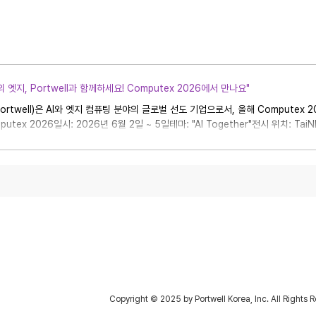
대의 엣지, Portwell과 함께하세요! Computex 2026에서 만나요"
ortwell)은 AI와 엣지 컴퓨팅 분야의 글로벌 선도 기업으로서, 올해 Computex
putex 2026일시: 2026년 6월 2일 ~ 5일테마: "AI Together"전시 위치: TaiNEX 
oom 402 (에이서 쇼룸) 🎯 포트웰이 특별한 이유: 포트웰은 AI 엣지 솔루션 전문
 있고 확장 가능한 플랫폼을 제공합니다. 이번 Computex에서 만나보실 주요 솔루션:
ter-on-Module차세대 AI 애플리케이션을 위해 최적화된 고성능 모듈로, 빠른 
시스템을 위한 고급 산업용 메인보드산업 현장의 까다로운 요구 조건에서도 안정적으
 엣
서울특별시 금천구 가산디지털1로 5 대륭테크노타운 20차
) 한국지사/외투법인
#1709, Daeryung Techno Town 20th, 5, Gasan-digital 1-ro, Geum
T : +82-2-2225-0008, F: +82-2-2225-0009,
스북
유튜브
블로그
Copyright © 2025 by Portwell Korea, Inc. All Rights 