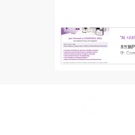
"AI 시
포트웰(P
명: Com
4F, R
신뢰할 수
Compu
지능형 
니다. 🔹
포트웰코리아(주
링크드인
인스타그램
페이