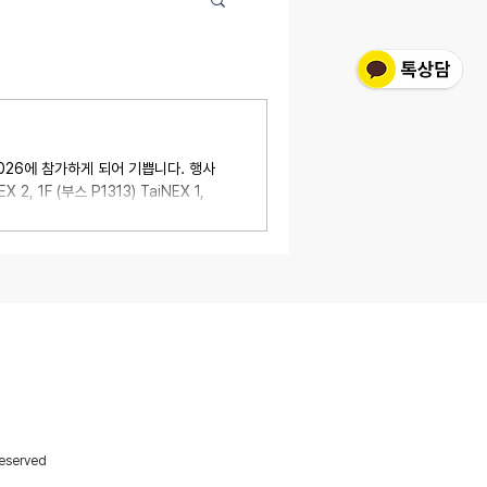
 2026에 참가하게 되어 기쁩니다. 행사
2, 1F (부스 P1313) TaiNEX 1,
 기업으로서, 차세대 디지털 혁신에 필요한
 🔹 차세대 AI & 엣지 혁신을 위한
배포와 유연한 확장성을 제공합니다. 🔹
로 작동하는 견고한 하드웨어 솔루션입
 1709호 (우: 08594)
cheon-gu, Seoul, 08594, Korea
 E:
sales@portwell.co.kr
Reserved