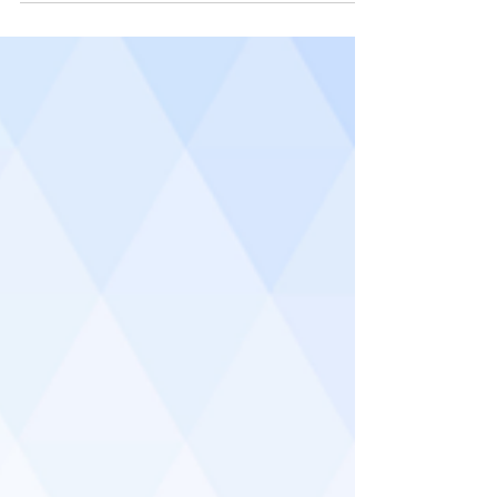
(Series 2), Intel® 800 Series Chipset Dual DDR5
5600MHz Non-ECC UDIMM up to 96GB Dual GbE LAN,
Intel® I210AT (supports OOB function) and I219LM
Ethernet controller 6x COM ports, 4x USB 3.2 ports , 4x
SATA III ports and Audio One PCIe x16, one PCIe x8 (x4
signal), two PCIe x4 (x1 signal), one M.2 M Key
(2242/2260/2280) Triple display