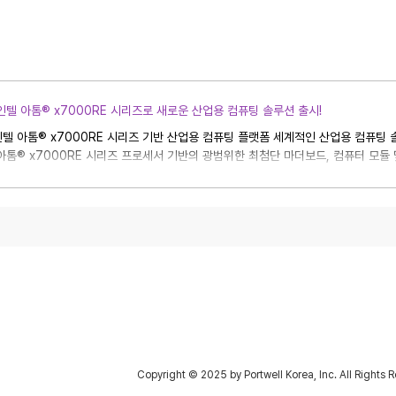
인텔 아톰® x7000RE 시리즈로 새로운 산업용 컴퓨팅 솔루션 출시!
텔 아톰® x7000RE 시리즈 기반 산업용 컴퓨팅 플랫폼 세계적인 산업용 컴퓨팅 솔
아톰® x7000RE 시리즈 프로세서 기반의 광범위한 최첨단 마더보드, 컴퓨터 모듈 
서울특별시 금천구 가산디지털1로 5 대륭테크노타운 20차
) 한국지사/외투법인
#1709, Daeryung Techno Town 20th, 5, Gasan-digital 1-ro, Geum
T : +82-2-2225-0008, F: +82-2-2225-0009,
스북
유튜브
블로그
Copyright © 2025 by Portwell Korea, Inc. All Rights 