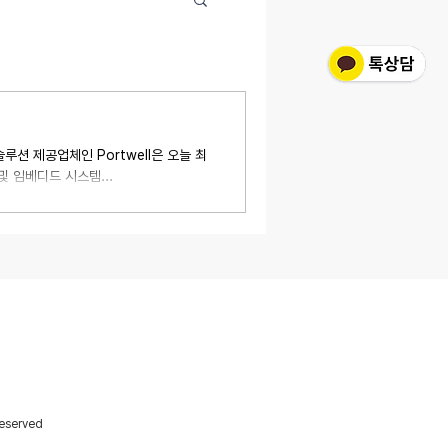
루션 제공업체인 Portwell은 오늘 최
및 임베디드 시스템...
 1709호 (우: 08594)
cheon-gu, Seoul, 08594, Korea
 E:
sales@portwell.co.kr
Reserved