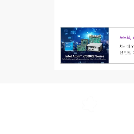
포트웰, 
차세대 인
신 인텔 
포트웰코리아(주
링크드인
인스타그램
페이