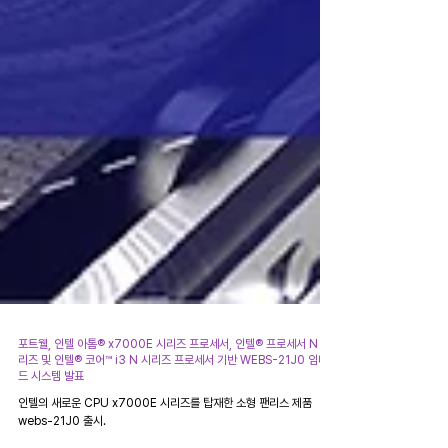
포트웰, 인텔 아톰® x7000E 시리즈 프로세서, 인텔® 프로세서 N 시