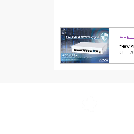
포트웰코리아
"New A
이 — 202
포트웰코리아(주
링크드인
인스타그램
페이