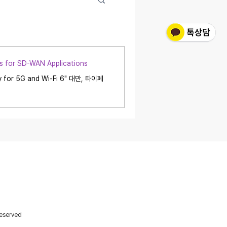
for SD-WAN Applications
y for 5G and Wi-Fi 6" 대만, 타이페
 1709호 (우: 08594)
cheon-gu, Seoul, 08594, Korea
 E:
sales@portwell.co.kr
Reserved