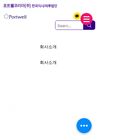
포트웰코리아(주)
한국지사/외투법인
회사소개
회사소개
포트웰코리아(주) 한국지사/외투법인
서울특별시 금천구 가산디지털1로 5 대륭테크노타운 20차 1709호
(우: 08594)
#1709, Daeryung Techno Town 20th, 5, Gasan-digital 1-ro, Geumcheon-gu,
Seoul, 08594, Korea