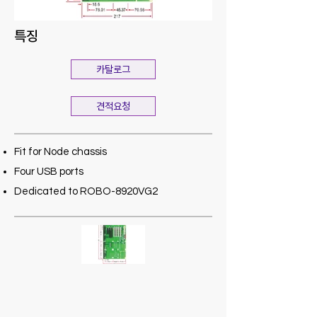
특징
카탈로그
견적요청
Fit for Node chassis
Four USB ports
Dedicated to ROBO-8920VG2