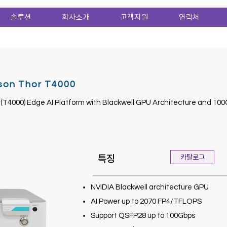
솔루션
회사소개
고객지원
연락처
on Thor T4000
T4000) Edge AI Platform with Blackwell GPU Architecture and 100
특징
카탈로그
NVIDIA Blackwell architecture GPU
AI Power up to 2070 FP4/TFLOPS
Support QSFP28 up to 100Gbps