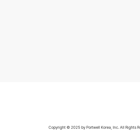
서울특별시 금천구 가산디지털1로 5 대륭테크노타운 20차
) 한국지사/외투법인
#1709, Daeryung Techno Town 20th, 5, Gasan-digital 1-ro, Geum
T : +82-2-2225-0008, F: +82-2-2225-0009,
스북
유튜브
블로그
Copyright © 2025 by Portwell Korea, Inc. All Rights 