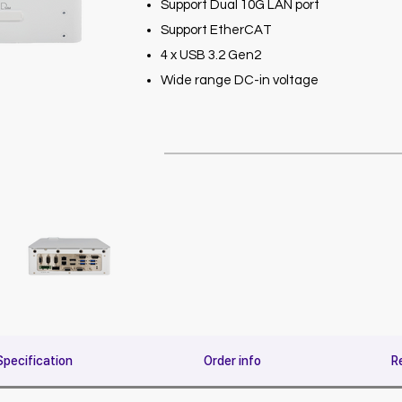
Support Dual 10G LAN port
Support EtherCAT
4 x USB 3.2 Gen2
Wide range DC-in voltage
Specification
Order info
R