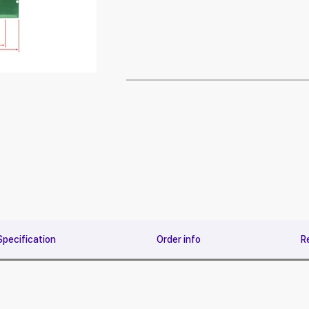
Specification
Order info
R