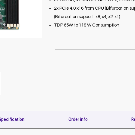
2x PCIe 4.0 x16 from CPU (Bifurcation supp
(Bifurcation support: x8, x4, x2, x1)
TDP 65W to 118 W Consumption
Specification
Order info
R