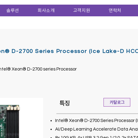
솔루션
회사소개
고객지원
연락처
 D-2700 Series Processor (Ice Lake-D HCC
ntel® Xeon® D-2700 series Processor
특징
카탈로그
Intel® Xeon® D-2700 Series Processor 
AI/Deep Learning Accelerate Data Anal
8x 10G KR, 4x USB 3.2 Gen 1/2.0, 2x SATA