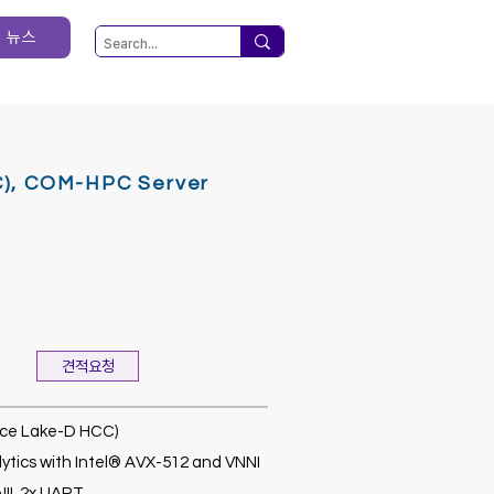
뉴스
), COM-HPC Server
견적요청
(Ice Lake-D HCC)
ytics with Intel® AVX-512 and VNNI
III, 2x UART