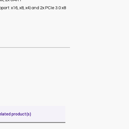
ort: x16, x8, x4) and 2x PCIe 3.0 x8
elated product(s)